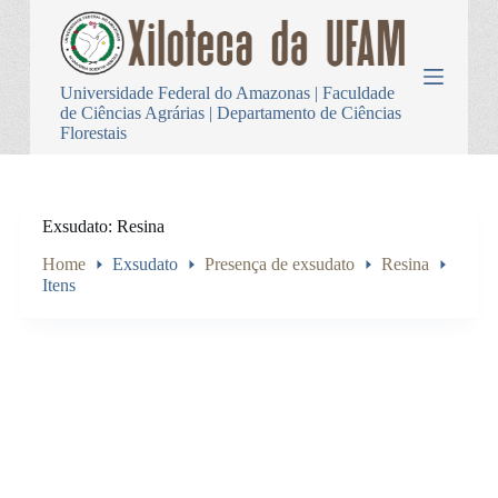
P
u
l
a
Universidade Federal do Amazonas | Faculdade
r
de Ciências Agrárias | Departamento de Ciências
p
Florestais
a
r
a
o
c
Exsudato
Resina
o
n
Home
Exsudato
Presença de exsudato
Resina
t
Itens
e
ú
d
o