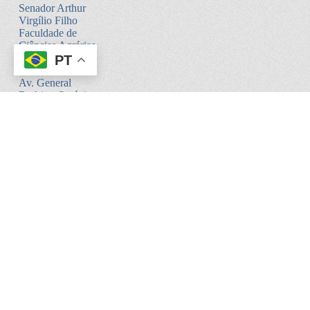
Senador Arthur
Virgílio Filho
Faculdade de
Ciências Agrárias
- Setor Sul -
PT
Bloco V
Av. General
Rodrigo Octávio,
6200
Coroado I -
Manaus - AM.
CEP:69080-900