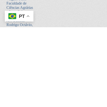
Faculdade de
Ciências Agrárias
- Setor Sul -
PT
Bloco V
Av. General
Rodrigo Octávio,
6200
Coroado I -
Manaus - AM.
CEP:69080-900