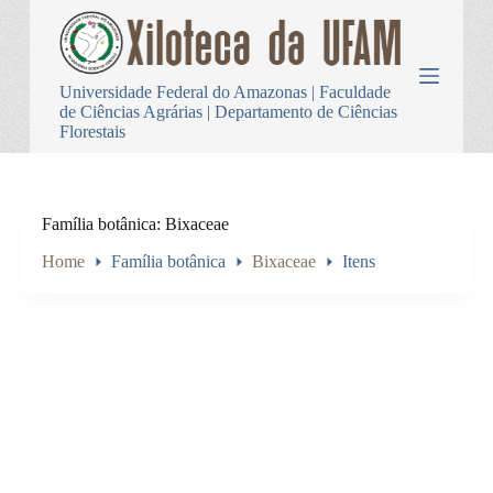
P
u
l
a
Universidade Federal do Amazonas | Faculdade
r
de Ciências Agrárias | Departamento de Ciências
p
Florestais
a
r
a
o
c
Família botânica
Bixaceae
o
n
Home
Família botânica
Bixaceae
Itens
t
e
ú
d
o