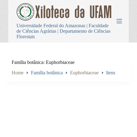
P
u
l
a
Universidade Federal do Amazonas | Faculdade
r
de Ciências Agrárias | Departamento de Ciências
p
Florestais
a
r
a
o
c
Família botânica
Euphorbiaceae
o
n
Home
Família botânica
Euphorbiaceae
Itens
t
e
ú
d
o