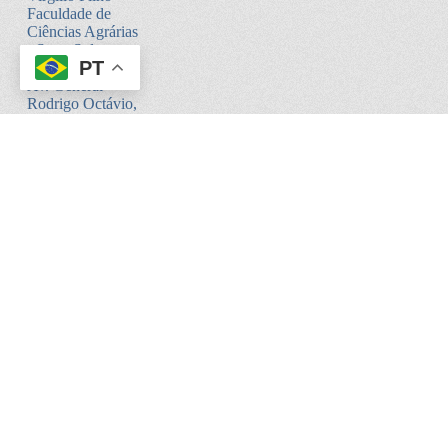
Faculdade de
Ciências Agrárias
- Setor Sul -
PT
Bloco V
Av. General
Rodrigo Octávio,
6200
Coroado I -
Manaus - AM.
CEP:69080-900