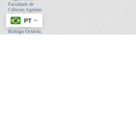
Faculdade de
Ciências Agrárias
- Setor Sul -
PT
Bloco V
Av. General
Rodrigo Octávio,
6200
Coroado I -
Manaus - AM.
CEP:69080-900