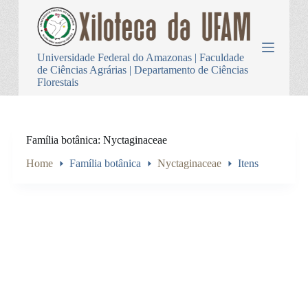
P
u
l
a
Universidade Federal do Amazonas | Faculdade
r
de Ciências Agrárias | Departamento de Ciências
p
Florestais
a
r
a
o
c
Família botânica
Nyctaginaceae
o
n
Home
Família botânica
Nyctaginaceae
Itens
t
e
ú
d
o