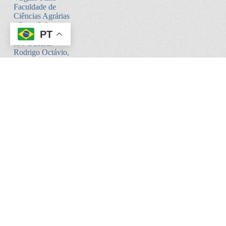
Faculdade de
Ciências Agrárias
- Setor Sul -
PT
Bloco V
Av. General
Rodrigo Octávio,
6200
Coroado I -
Manaus - AM.
CEP:69080-900