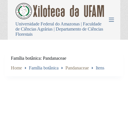
P
u
l
a
Universidade Federal do Amazonas | Faculdade
r
de Ciências Agrárias | Departamento de Ciências
p
Florestais
a
r
a
o
c
Família botânica
Pandanaceae
o
n
Home
Família botânica
Pandanaceae
Itens
t
e
ú
d
o