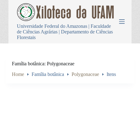
P
u
l
a
Universidade Federal do Amazonas | Faculdade
r
de Ciências Agrárias | Departamento de Ciências
p
Florestais
a
r
a
o
c
Família botânica
Polygonaceae
o
n
Home
Família botânica
Polygonaceae
Itens
t
e
ú
d
o