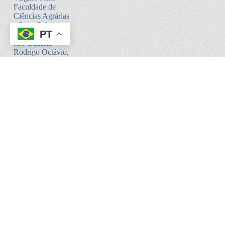
Faculdade de
Ciências Agrárias
- Setor Sul -
PT
Bloco V
Av. General
Rodrigo Octávio,
6200
Coroado I -
Manaus - AM.
CEP:69080-900