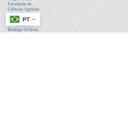
Faculdade de
Ciências Agrárias
- Setor Sul -
PT
Bloco V
Av. General
Rodrigo Octávio,
6200
Coroado I -
Manaus - AM.
CEP:69080-900