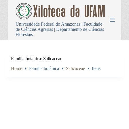
P
u
l
a
Universidade Federal do Amazonas | Faculdade
r
de Ciências Agrárias | Departamento de Ciências
p
Florestais
a
r
a
o
c
Família botânica
Salicaceae
o
n
Home
Família botânica
Salicaceae
Itens
t
e
ú
d
o