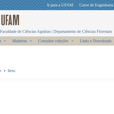
Ir para a UFAM
Curso de Engenharia
Faculdade de Ciências Agrárias | Departamento de Ciências Florestais
a
Madeiras
Consultar coleções
Links e Downloads
e
Itens