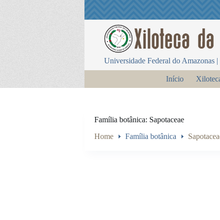
P
u
l
a
r
p
Universidade Federal do Amazonas | 
a
r
Início
Xilotec
a
o
c
o
n
Família botânica
Sapotaceae
t
e
Home
Família botânica
Sapotacea
ú
d
o