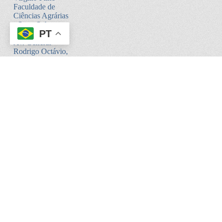
Faculdade de
Ciências Agrárias
- Setor Sul -
PT
Bloco V
Av. General
Rodrigo Octávio,
6200
Coroado I -
Manaus - AM.
CEP:69080-900