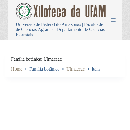
P
u
l
a
Universidade Federal do Amazonas | Faculdade
r
de Ciências Agrárias | Departamento de Ciências
p
Florestais
a
r
a
o
c
Família botânica
Ulmaceae
o
n
Home
Família botânica
Ulmaceae
Itens
t
e
ú
d
o