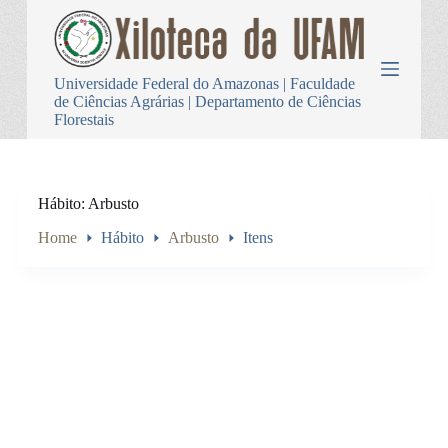
P
u
l
a
Universidade Federal do Amazonas | Faculdade
r
de Ciências Agrárias | Departamento de Ciências
p
Florestais
a
r
a
o
c
Hábito
Arbusto
o
n
Home
Hábito
Arbusto
Itens
t
e
ú
d
o