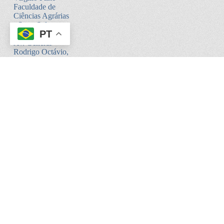
Faculdade de
Ciências Agrárias
- Setor Sul -
PT
Bloco V
Av. General
Rodrigo Octávio,
6200
Coroado I -
Manaus - AM.
CEP:69080-900