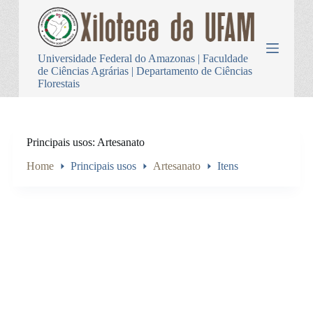
P
u
l
a
Universidade Federal do Amazonas | Faculdade
r
de Ciências Agrárias | Departamento de Ciências
p
Florestais
a
r
a
o
c
Principais usos
Artesanato
o
n
Home
Principais usos
Artesanato
Itens
t
e
ú
d
o