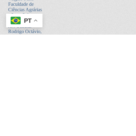
Faculdade de
Ciências Agrárias
- Setor Sul -
PT
Bloco V
Av. General
Rodrigo Octávio,
6200
Coroado I -
Manaus - AM.
CEP:69080-900