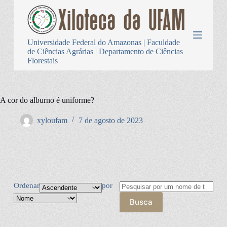
P
u
l
a
Universidade Federal do Amazonas | Faculdade
r
de Ciências Agrárias | Departamento de Ciências
p
Florestais
a
r
a
o
A cor do alburno é uniforme?
c
o
n
xyloufam
7 de agosto de 2023
t
e
ú
d
o
Ordenar
por
Busca