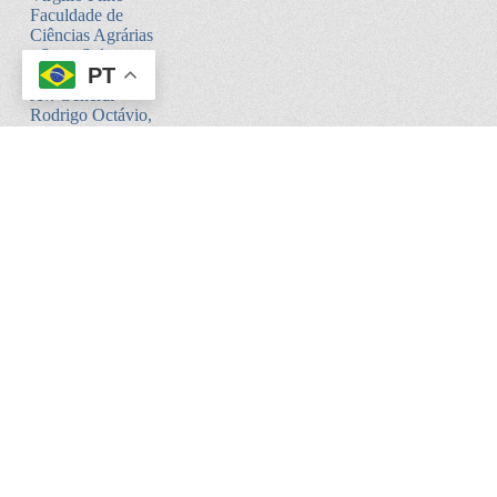
Faculdade de
Ciências Agrárias
- Setor Sul -
PT
Bloco V
Av. General
Rodrigo Octávio,
6200
Coroado I -
Manaus - AM.
CEP:69080-900