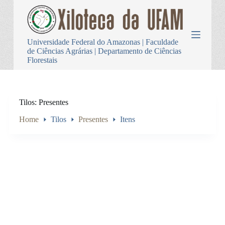
P
u
l
a
Universidade Federal do Amazonas | Faculdade
r
de Ciências Agrárias | Departamento de Ciências
p
Florestais
a
r
a
o
c
Tilos
Presentes
o
n
Home
Tilos
Presentes
Itens
t
e
ú
d
o