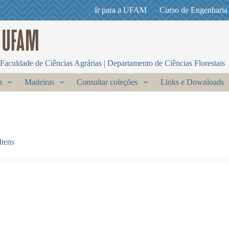
Ir para a UFAM
Curso de Engenharia
Faculdade de Ciências Agrárias | Departamento de Ciências Florestais
a
Madeiras
Consultar coleções
Links e Downloads
Itens