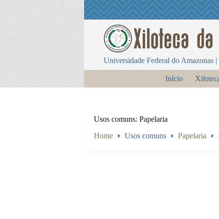
P
u
l
a
r
p
Universidade Federal do Amazonas | 
a
r
Início
Xilotec
a
o
c
o
n
Usos comuns
Papelaria
t
e
Home
Usos comuns
Papelaria
ú
d
o