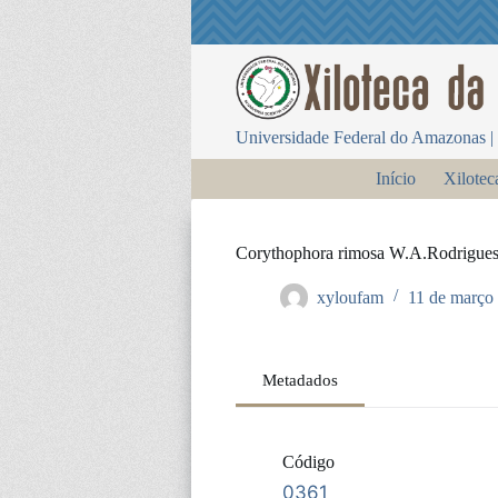
P
u
l
a
r
p
Universidade Federal do Amazonas | 
a
r
Início
Xilotec
a
o
c
o
Corythophora rimosa W.A.Rodrigue
n
t
xyloufam
11 de março
e
ú
d
o
Metadados
Código
0361