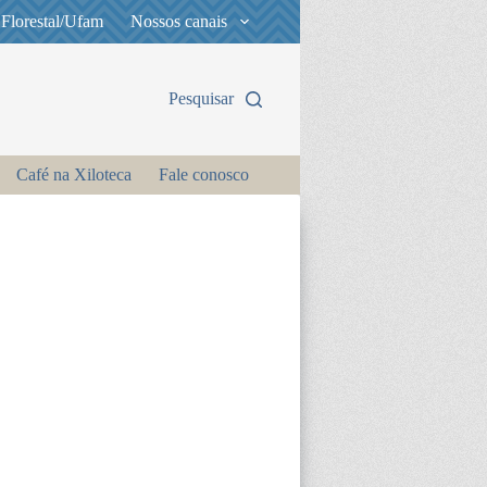
 Florestal/Ufam
Nossos canais
Pesquisar
Café na Xiloteca
Fale conosco