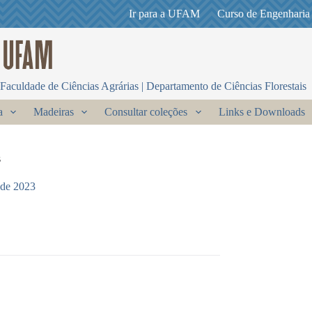
Ir para a UFAM
Curso de Engenharia
Faculdade de Ciências Agrárias | Departamento de Ciências Florestais
a
Madeiras
Consultar coleções
Links e Downloads
s
 de 2023