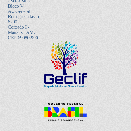
- Setor Sul -
Bloco V
Av. General
Rodrigo Octávio,
6200
Coroado I -
Manaus - AM.
CEP:69080-900