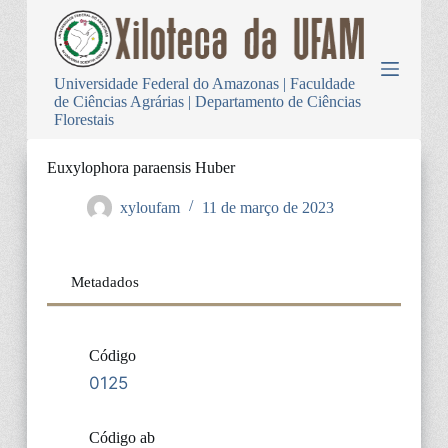
P
u
l
a
Universidade Federal do Amazonas | Faculdade
r
de Ciências Agrárias | Departamento de Ciências
p
Florestais
a
r
a
Euxylophora paraensis Huber
o
c
xyloufam
11 de março de 2023
o
n
t
e
Metadados
ú
d
o
Código
0125
Código ab