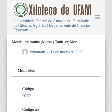
P
u
l
a
Universidade Federal do Amazonas | Faculdade
r
de Ciências Agrárias | Departamento de Ciências
p
Florestais
a
r
a
Mezilaurus itauba (Meisn.) Taub. ex Mez
o
c
xyloufam
11 de março de 2023
o
n
t
e
Metadados
ú
d
o
Código
0112
Código ab