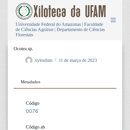
P
u
l
a
Universidade Federal do Amazonas | Faculdade
r
de Ciências Agrárias | Departamento de Ciências
p
Florestais
a
r
a
Ocotea sp.
o
c
xyloufam
11 de março de 2023
o
n
t
e
Metadados
ú
d
o
Código
0076
Código ab