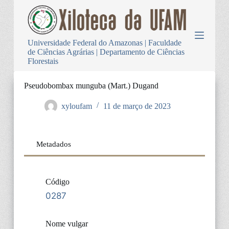
P
u
l
a
Universidade Federal do Amazonas | Faculdade
r
de Ciências Agrárias | Departamento de Ciências
p
Florestais
a
r
a
Pseudobombax munguba (Mart.) Dugand
o
c
xyloufam
11 de março de 2023
o
n
t
e
Metadados
ú
d
o
Código
0287
Nome vulgar