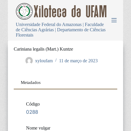
P
u
l
a
Universidade Federal do Amazonas | Faculdade
r
de Ciências Agrárias | Departamento de Ciências
p
Florestais
a
r
a
Cariniana legalis (Mart.) Kuntze
o
c
xyloufam
11 de março de 2023
o
n
t
e
Metadados
ú
d
o
Código
0288
Nome vulgar