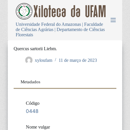
P
u
l
a
Universidade Federal do Amazonas | Faculdade
r
de Ciências Agrárias | Departamento de Ciências
p
Florestais
a
r
a
Quercus sartorii Liebm.
o
c
xyloufam
11 de março de 2023
o
n
t
e
Metadados
ú
d
o
Código
0448
Nome vulgar