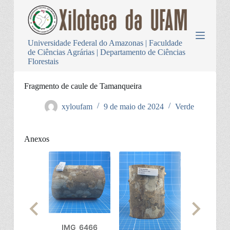
P
u
l
a
Universidade Federal do Amazonas | Faculdade
r
de Ciências Agrárias | Departamento de Ciências
p
Florestais
a
r
a
Fragmento de caule de Tamanqueira
o
c
xyloufam
9 de maio de 2024
Verde
o
n
t
Anexos
e
ú
d
o
IMG_6466