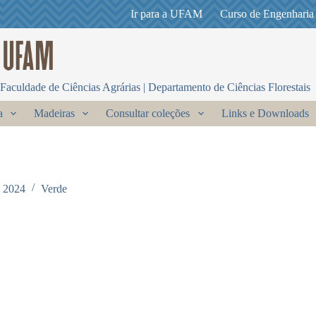
Ir para a UFAM
Curso de Engenharia
Faculdade de Ciências Agrárias | Departamento de Ciências Florestais
a
Madeiras
Consultar coleções
Links e Downloads
e 2024
Verde