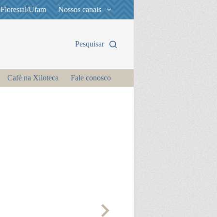
 Florestal/Ufam
Nossos canais
Pesquisar
Café na Xiloteca
Fale conosco