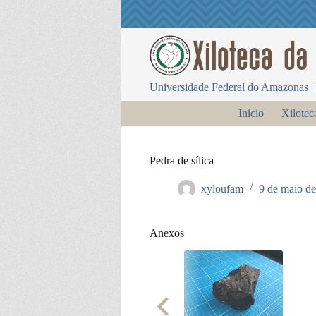
P
u
l
a
r
p
Universidade Federal do Amazonas | 
a
r
Início
Xilotec
a
o
c
o
Pedra de sílica
n
t
xyloufam
9 de maio d
e
ú
d
o
Anexos