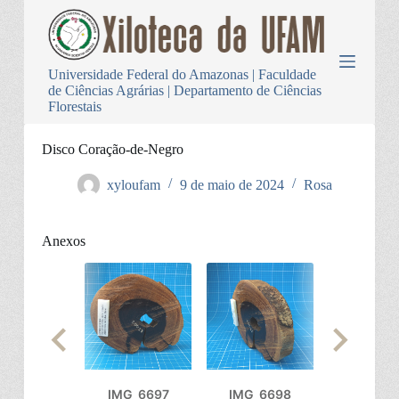
P
u
l
a
Universidade Federal do Amazonas | Faculdade
r
de Ciências Agrárias | Departamento de Ciências
p
Florestais
a
r
a
Disco Coração-de-Negro
o
c
xyloufam
9 de maio de 2024
Rosa
o
n
t
Anexos
e
ú
d
o
IMG_6697
IMG_6698