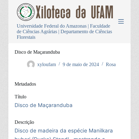
P
u
l
a
Universidade Federal do Amazonas | Faculdade
r
de Ciências Agrárias | Departamento de Ciências
p
Florestais
a
r
a
Disco de Maçaranduba
o
c
xyloufam
9 de maio de 2024
Rosa
o
n
t
Metadados
e
ú
d
Título
o
Disco de Maçaranduba
Descrição
Disco de madeira da espécie Manilkara