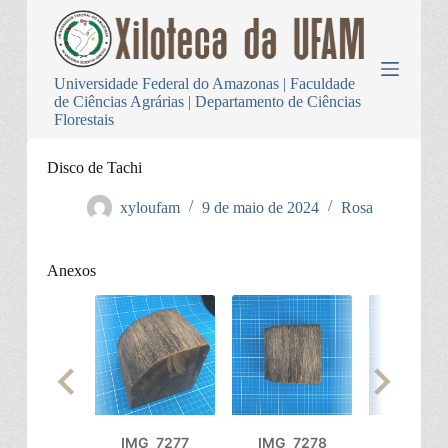
P
u
l
a
Universidade Federal do Amazonas | Faculdade
r
de Ciências Agrárias | Departamento de Ciências
p
Florestais
a
r
a
Disco de Tachi
o
c
xyloufam
9 de maio de 2024
Rosa
o
n
t
Anexos
e
ú
d
o
IMG_7277
IMG_7278
IMG_72