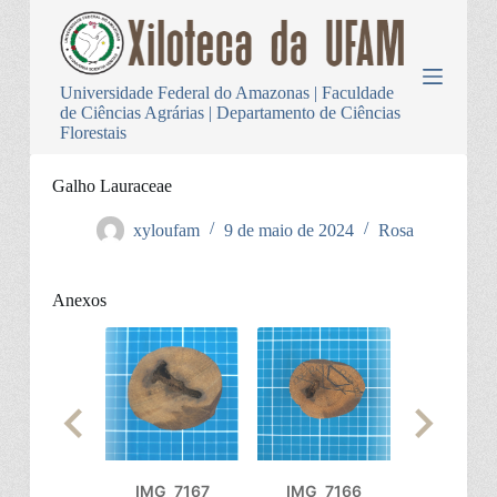
P
u
l
a
Universidade Federal do Amazonas | Faculdade
r
de Ciências Agrárias | Departamento de Ciências
p
Florestais
a
r
a
Galho Lauraceae
o
c
xyloufam
9 de maio de 2024
Rosa
o
n
t
Anexos
e
ú
d
o
IMG_7167
IMG_7166