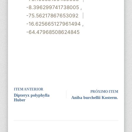
-8.396299741738005
,
-75.56217867653092
|
-16.625665127961494
,
-64.47968508624845
ITEM ANTERIOR
PRÓXIMO ITEM
Dipteryx polyphylla
Aniba burchellii Kosterm.
Huber