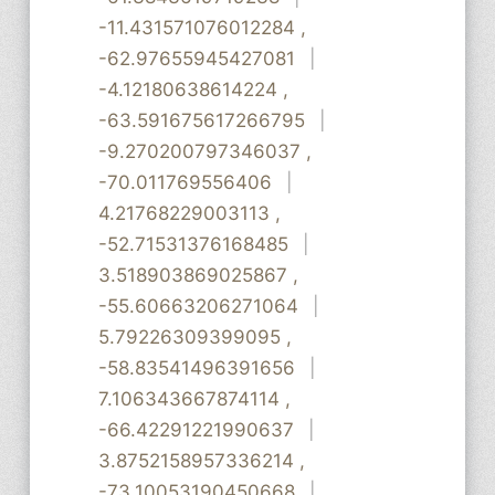
-11.431571076012284
,
-62.97655945427081
|
-4.12180638614224
,
-63.591675617266795
|
-9.270200797346037
,
-70.011769556406
|
4.21768229003113
,
-52.71531376168485
|
3.518903869025867
,
-55.60663206271064
|
5.79226309399095
,
-58.83541496391656
|
7.106343667874114
,
-66.42291221990637
|
3.8752158957336214
,
-73.10053190450668
|