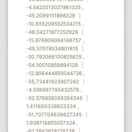
-4.5422013027861325
,
-45.2099151898329
|
-10.655209552534215
,
-48.04271877252929
|
-15.876809064146757
,
-49.57078534801615
|
-20.792066100825625
,
-54.50010859894128
|
-12.806444855044726
,
-55.73441923907242
|
-4.559997795432576
,
-52.576858399294345
|
1.411600338923334
,
-51.707704639627245
|
1.938716855057324
,
-61.3843619719238
|