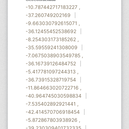
-10.787442717183227
,
-37.260749202169
|
-9.663030792615071
,
-36.12455452538692
|
-8.254303173185262
,
-35.59559241308009
|
-7.0675038903549785
,
-36.16739126484752
|
-5.417781097244313
,
-36.73915328719754
|
-11.864663020722716
,
-40.964745030598834
|
-7.535402892921441
,
-42.414570706918454
|
-5.872867803938926
,
-39.230309401732335
|