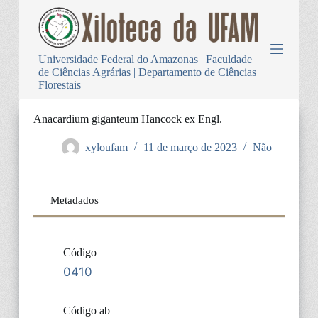
P
u
l
a
Universidade Federal do Amazonas | Faculdade
r
de Ciências Agrárias | Departamento de Ciências
p
Florestais
a
r
a
Anacardium giganteum Hancock ex Engl.
o
c
xyloufam
11 de março de 2023
Não
o
n
t
e
Metadados
ú
d
o
Código
0410
Código ab