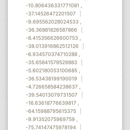
-10.806436331771081
,
-37.14526472201507
|
-9.695562028024533
,
-36.36881826587866
|
-8.415356626600753
,
-38.013916862512126
|
-6.934570374710288
,
-35.65841579529883
|
-5.602180053100685
,
-36.53438199190019
|
-4.726658584238637
,
-39.54013079731507
|
-16.63618776639817
,
-64.15988795615375
|
-9.91352075969759
,
-75.74147475978194
|