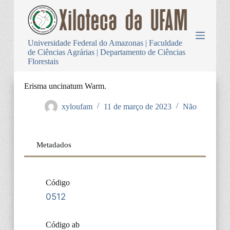
P
u
l
a
Universidade Federal do Amazonas | Faculdade
r
de Ciências Agrárias | Departamento de Ciências
p
Florestais
a
r
a
Erisma uncinatum Warm.
o
c
xyloufam
11 de março de 2023
Não
o
n
t
e
Metadados
ú
d
o
Código
0512
Código ab