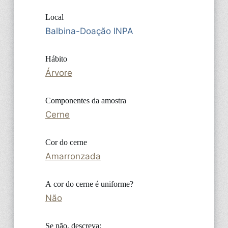
Local
Balbina-Doação INPA
Hábito
Árvore
Componentes da amostra
Cerne
Cor do cerne
Amarronzada
A cor do cerne é uniforme?
Não
Se não, descreva: