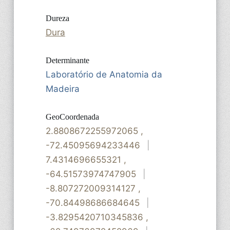
Dureza
Dura
Determinante
Laboratório de Anatomia da
Madeira
GeoCoordenada
2.8808672255972065
,
-72.45095694233446
|
7.4314696655321
,
-64.51573974747905
|
-8.807272009314127
,
-70.84498686684645
|
-3.8295420710345836
,