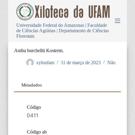
P
u
l
a
Universidade Federal do Amazonas | Faculdade
r
de Ciências Agrárias | Departamento de Ciências
p
Florestais
a
r
a
Aniba burchellii Kosterm.
o
c
xyloufam
11 de março de 2023
Não
o
n
t
e
Metadados
ú
d
o
Código
0411
Código ab