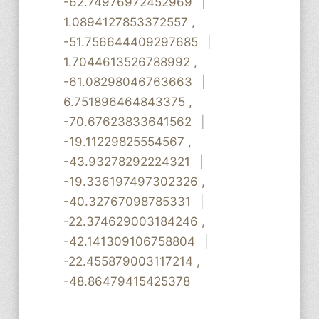
-62.74976972452969
|
1.0894127853372557
,
-51.756644409297685
|
1.7044613526788992
,
-61.08298046763663
|
6.751896464843375
,
-70.67623833641562
|
-19.11229825554567
,
-43.93278292224321
|
-19.336197497302326
,
-40.32767098785331
|
-22.374629003184246
,
-42.141309106758804
|
-22.455879003117214
,
-48.86479415425378